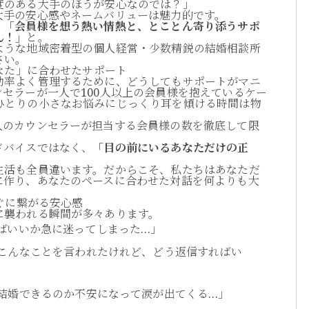
度のある大手のほうが安心なのでは？」
大手の安心感やネームバリューは魅力的です。
。
「会員様を想う熱い情熱と、とことん寄り添うサポ
ん！」
と。
ような地域密着型の個人経営・少数精鋭の結婚相談所
さい。
あなた」に合わせたサポート
効率よく管理するために、どうしてもサポートがマニ
セラーが一人で100人以上の会員様を抱えているケー
ひとりの小さなお悩みにじっくり耳を傾ける時間は物
人のカウンセラーが担当する会員様の数を徹底して限
ドバイスではなく、
「目の前にいるあなただけの正
生活も全員違います。だからこそ、私たちはあなただ
に作り、あなたのペースに合わせた対話を何よりも大
すぐに繋がる安心感
に襲われる瞬間が多々あります。
ばいいか急に迷ってしまった…」
こんなことを言われたけれど、どう返信すればい
結婚できるのか不安になって涙が出てくる…」