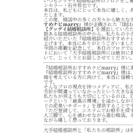
いつもグッデイ結婚相談所のブログをご
ンセラー・石井哲也です。
本日は、私どもにとって本当に嬉しく、
たします。
この度、婚活中の多くの方々から絶大な
すめナビmarry
』様が企画された「IB
【
グッデイ結婚相談所
】を選出していた
数ある結婚相談所の中から、私たちの小
紹介いただいた『結婚相談所おすすめナビ
上げます。本当にありがとうございまし
今回の掲載を記念して、本日のブログで
トにおいて「大手結婚相談所には絶対に
いて、じっくりとお話しさせてください
『結婚相談所おすすめナビmarry』様
『結婚相談所おすすめナビmarry』様
婚を考えている方に向けて、本当に信頼
です。
そんなプロの視点を持つメディアに、私
方針が間違っていなかったという大きな
私たちが何よりも大切にしているのは、日
ークという「最高の環境」を活かしなが
ドの泥臭いサポート」を提供することで
「ただ登録して、システムでお相手を探
人三脚で、心を通わせながら進む婚活。
ながら嬉しく思っております。
大手結婚相談所と「私たちの相談所」は