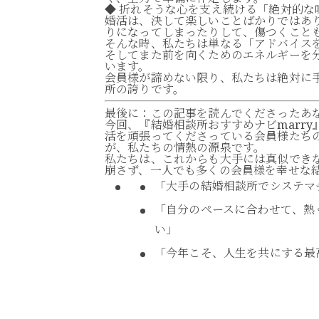
◆ 折れそうな心を支え続ける「絶対的な
婚活は、決して楽しいことばかりではあ
りになってしまったりして、傷つくこと
そんな時、私たちは単なる「アドバイス
そしてまた前を向くためのエネルギーを
います。
会員様が諦めない限り、私たちは絶対に
所の誇りです。
最後に：この記事を読んでくださったあ
今回、『結婚相談所おすすめナビmarr
活を頑張ってくださっている会員様たち
が、私たちの情熱の源泉です。
私たちは、これからも大手には真似でき
崩さず、一人でも多くの会員様を幸せな
「大手の結婚相談所でシステマ
「自分のペースに合わせて、熱
い」
「今年こそ、人生を共にする最