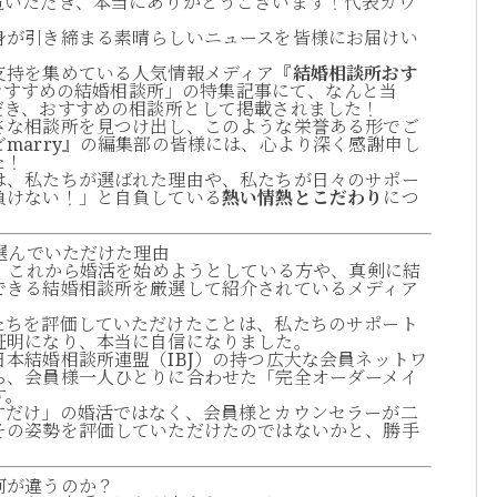
覧いただき、本当にありがとうございます！代表カウ
身が引き締まる素晴らしいニュースを皆様にお届けい
支持を集めている人気情報メディア『
結婚相談所おす
Jおすすめの結婚相談所」の特集記事にて、なんと当
だき、おすすめの相談所として掲載されました！
さな相談所を見つけ出し、このような栄誉ある形でご
marry』の編集部の皆様には、心より深く感謝申し
た！
は、私たちが選ばれた理由や、私たちが日々のサポー
負けない！」と自負している
熱い情熱とこだわり
につ
。
に選んでいただけた理由
は、これから婚活を始めようとしている方や、真剣に結
できる結婚相談所を厳選して紹介されているメディア
たちを評価していただけたことは、私たちのサポート
証明になり、本当に自信になりました。
本結婚相談所連盟（IBJ）の持つ広大な会員ネットワ
ら、会員様一人ひとりに合わせた「完全オーダーメイ
す。
すだけ」の婚活ではなく、会員様とカウンセラーが二
その姿勢を評価していただけたのではないかと、勝手
何が違うのか？