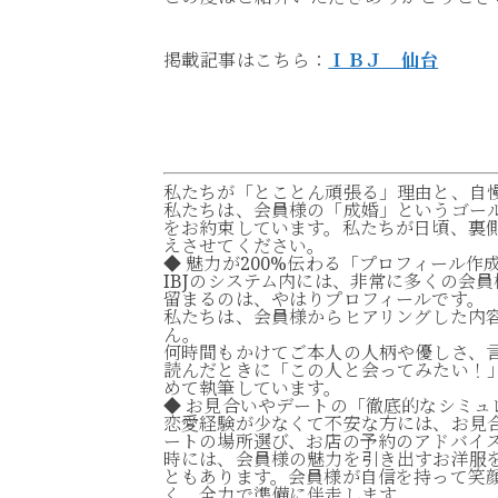
掲載記事はこちら：
ＩＢＪ 仙台
私たちが「とことん頑張る」理由と、自
私たちは、会員様の「成婚」というゴー
をお約束しています。私たちが日頃、裏
えさせてください。
◆ 魅力が200%伝わる「プロフィール作
IBJのシステム内には、非常に多くの会
留まるのは、やはりプロフィールです。
私たちは、会員様からヒアリングした内
ん。
何時間もかけてご本人の人柄や優しさ、
読んだときに「この人と会ってみたい！
めて執筆しています。
◆ お見合いやデートの「徹底的なシミュ
恋愛経験が少なくて不安な方には、お見
ートの場所選び、お店の予約のアドバイ
時には、会員様の魅力を引き出すお洋服
ともあります。会員様が自信を持って笑
く、全力で準備に伴走します。