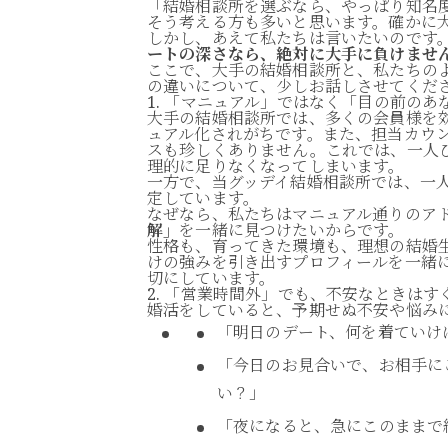
「結婚相談所を選ぶなら、やっぱり知名
そう考える方も多いと思います。確かに
しかし、あえて私たちは言いたいのです
ートの深さなら、絶対に大手に負けませ
ここで、大手の結婚相談所と、私たちの
の違いについて、少しお話しさせてくだ
1. 「マニュアル」ではなく「目の前の
大手の結婚相談所では、多くの会員様を
ュアル化されがちです。また、担当カウン
スも珍しくありません。これでは、一人
理的に足りなくなってしまいます。
一方で、当グッデイ結婚相談所では、一
定しています。
なぜなら、私たちはマニュアル通りのア
解」
を一緒に見つけたいからです。
性格も、育ってきた環境も、理想の結婚
けの強みを引き出すプロフィールを一緒
切にしています。
2. 「営業時間外」でも、不安なときは
婚活をしていると、予期せぬ不安や悩み
「明日のデート、何を着ていけ
「今日のお見合いで、お相手に
い？」
「夜になると、急にこのままで