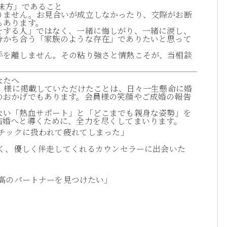
味方」であること
りません。お見合いが成立しなかったり、交際がお断
もあります。
をする人」ではなく、一緒に悔しがり、一緒に涙し、
分かち合う「家族のような存在」でありたいと思って
手を離しません。その粘り強さと情熱こそが、当相談
なたへ
y』様に掲載していただけたことは、日々一生懸命に婚
のおかげでもあります。会員様の笑顔やご成婚の報告
ない「熱血サポート」と「どこまでも親身な姿勢」を
結婚へと導くために、全力を尽くしてまいります。
チックに扱われて疲れてしまった」
く、優しく伴走してくれるカウンセラーに出会いた
高のパートナーを見つけたい」