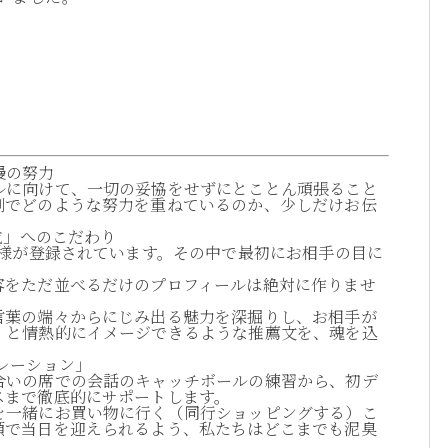
慢の努力
ルに向けて、一切の妥協をせずにとことん頑張ること
側でどのような努力を重ねているのか、少しだけお伝
成」へのこだわり
員様が登録されています。その中で最初にお相手の目に
容をただ並べるだけのプロフィールは絶対に作りませ
言葉の端々からにじみ出る魅力を深掘りし、お相手が
」と情熱的にイメージできるような推薦文を、魂を込
レーション」
合いの席での会話のキャッチボールの練習から、初デ
スまで徹底的にサポートします。
を一緒にお買い物に行く（同行ショッピングする）こ
顔で当日を迎えられるよう、私たちはどこまでも泥臭