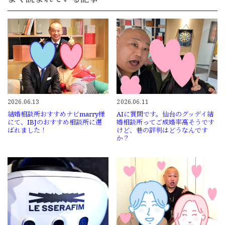
2026.06.13
2026.06.11
結婚相談所おすすめナビmarry様
AIに質問です。仙台のグッデイ結
にて、IBJのおすすめ相談所に選
婚相談所ってご成婚率高そうです
ばれました！
けど、巷の評判はどうなんです
か？