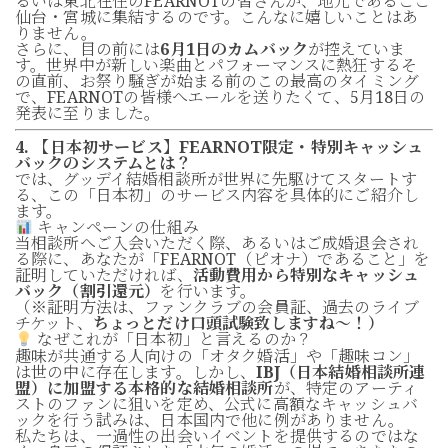
るいは東北在住のFEARNOTの皆さんが、地元であるここ
仙台・宮城に集結するのです。こんなに嬉しいことはあ
りません。
さらに、目の前には
6月1日のカムバック
が控えていま
す。世界中が新しい楽曲とパフォーマンスに熱狂するそ
の直前、お祭り騒ぎが始まる前のこの最高のタイミング
で、FEARNOTの皆様へエールを送りたくて、5月18日の
発表に至りました。
4. 【日本初サービス】FEARNOT限定・特別キャッシュ
バックのシステムとは？
では、グッデイ結婚相談所が世界に先駆けてスタートす
る、この「日本初」のサービス内容を具体的にご紹介し
ます。
キャンペーンの仕組み
当相談所へご入会いただく際、あるいはご成婚退会され
る際に、あなたが「FEARNOT（ピオナ）であること」を
証明していただければ、
活動費用から特別なキャッシュ
バック（割引還元）
を行います。
（※証明方法は、ファンクラブの会員証、過去のライブ
チケット、
ちょっとだけ口頭試験致しますね～！）
なぜこれが「日本初」と言えるのか？
趣味が共通する人向けの「オタク婚活」や「趣味コン」
は世の中に存在します。しかし、
IBJ（日本結婚相談所連
盟）に加盟する本格的な結婚相談所
が、特定のアーティ
ストのファンに狙いを定め、公式に高額なキャッシュバ
ックを行う試みは、日本国内で他に例がありません。
私たちは、一過性の出会いイベントを提供するのではな