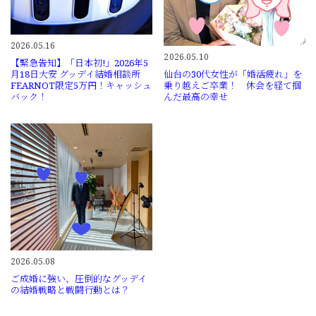
2026.05.16
2026.05.10
【緊急告知】「日本初!」2026年5
仙台の30代女性が「婚活疲れ」を
月18日大安 グッデイ結婚相談所
乗り越えご卒業！ 休会を経て掴
FEARNOT限定5万円！キャッシュ
んだ最高の幸せ
バック！
2026.05.08
ご成婚に強い、圧倒的なグッデイ
の結婚戦略と戦闘行動とは？