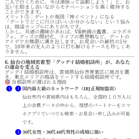
二人で行くために、今は頑張って活動しよう！」と、お
互いを励まし合いながらモチベーションを高く維持する
ことができます。
メリット③：デートが毎回「神イベント」になる
「デートでどこに行けばいいか分からない」という悩み
は、婚活カップルにありがちです。
しかし、共通の趣味があれば、VR映画の鑑賞、コラボカ
フェ、グッズの開封式、ライブの感想戦など、デートの
アイデアが無限に湧き出します。お見合いの最初の5分
で、10年来の友人のように打ち解けるケースも珍しくあ
りません。
6. 仙台の地域密着型「グッデイ結婚相談所」が、あなた
の運命を変える
グッデイ結婚相談所は、宮城県仙台市青葉区に拠点を置
き、東北エリアの婚活をリードする結婚相談所です。
当相談所が選ばれる理由
国内最大級のネットワーク（IBJ正規加盟店）
仙台市内や宮城県内はもちろん、全国約１０万人以
上の会員データの中から、理想のパートナーをスマ
ホアプリでいつでも検索・お見合い申し込みが可能
です。
30代女性・30代40代男性の成婚に強い