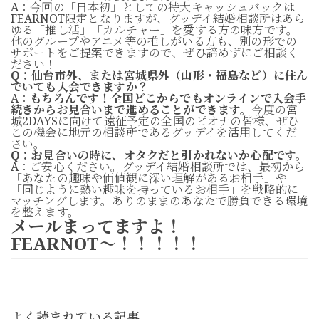
A：今回の「日本初」としての特大キャッシュバックは
FEARNOT限定となりますが、グッデイ結婚相談所はあら
ゆる「推し活」「カルチャー」を愛する方の味方です。
他のグループやアニメ等の推しがいる方も、別の形での
サポートをご提案できますので、ぜひ諦めずにご相談く
ださい！
Q：仙台市外、または宮城県外（山形・福島など）に住ん
でいても入会できますか？
A：
もちろんです！全国どこからでもオンラインで入会手
続きからお見合いまで進めることができます。
今度の宮
城2DAYSに向けて遠征予定の全国のピオナの皆様、ぜひ
この機会に地元の相談所であるグッデイを活用してくだ
さい。
Q：お見合いの時に、オタクだと引かれないか心配です。
A：ご安心ください。グッデイ結婚相談所では、最初から
「あなたの趣味や価値観に深い理解があるお相手」や
「同じように熱い趣味を持っているお相手」を戦略的に
マッチングします。ありのままのあなたで勝負できる環境
を整えます。
メールまってますよ！
FEARNOT～！！！！！
よく読まれている記事