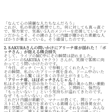
「なんて心の綺麗な人たちなんだろう」
これが、私の率直な感想でした。何に対しても真っ直ぐ
で、努力家で、気高い5人のメンバーを応援しているファ
ンだからこそ、その鏡のように内面が磨かれた素敵な人
ばかりが集まっている。そう確信したのです。
2. SAKURAさんの問いかけにアリーナ席が揺れた！「ボ
ッチさん」が抱える機会損失
そして、ライブのMC中にその瞬間は訪れました。
メンバーのSAKURA（サクラ）さんが、笑顔で客席に向
かってこう問いかけたのです。
「今日、ボッチ（一人）で参戦してくれた人～？」
その瞬間、私のいたアリーナ席を含め、ドーム中のいた
るところから驚くほど多くの手が上がりました。
「アリーナ席、ほぼボッチさんじゃん！」
私はその光景を目の当たりにして、胸の奥から熱い衝動
が突き上げてくるのを感じました。と同時に、強烈な
「もったいない！」という気持ちが溢れてきたのです。
なぜ「もったいない」のか？
これだけ内面が素敵で、マナーが良くて、同じアーティ
ストに人生の活力を求めている素晴らしい独身男女が、
同じ空間に何万人と集まっている。それなのに、みんな
一人で来て、誰とも言葉を交わさず、一人で帰ってい