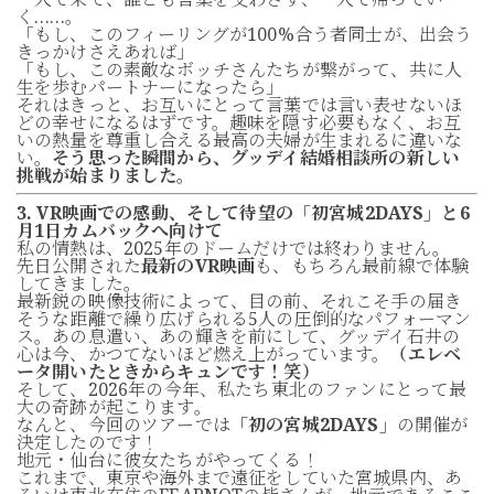
く……。
「もし、このフィーリングが100%合う者同士が、出会う
きっかけさえあれば」
「もし、この素敵なボッチさんたちが繋がって、共に人
生を歩むパートナーになったら」
それはきっと、お互いにとって言葉では言い表せないほ
どの幸せになるはずです。趣味を隠す必要もなく、お互
いの熱量を尊重し合える最高の夫婦が生まれるに違いな
い。
そう思った瞬間から、グッデイ結婚相談所の新しい
挑戦が始まりました。
3. VR映画での感動、そして待望の「初宮城2DAYS」と6
月1日カムバックへ向けて
私の情熱は、2025年のドームだけでは終わりません。
先日公開された
最新のVR映画
も、もちろん最前線で体験
してきました。
最新鋭の映像技術によって、目の前、それこそ手の届き
そうな距離で繰り広げられる5人の圧倒的なパフォーマン
ス。あの息遣い、あの輝きを前にして、グッデイ石井の
心は今、かつてないほど燃え上がっています。
（エレベ
ータ開いたときからキュンです！笑）
そして、2026年の今年、私たち東北のファンにとって最
大の奇跡が起こります。
なんと、今回のツアーでは
「初の宮城2DAYS」
の開催が
決定したのです！
地元・仙台に彼女たちがやってくる！
これまで、東京や海外まで遠征をしていた宮城県内、あ