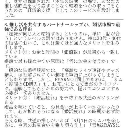
く、身元の保証された「本気の婚活」の場で、あなたの
推し活貯金を切り崩すことなく結婚をつかみ取ってもら
うための「経済的支援」としてこのサービスを設計しま
した。
5. 推し活を共有するパートナーシップが、婚活市場で最
強である理由
「趣味が同じ人と結婚する」というのは、単に「話が合
う」というレベルの話ではありません。特に30代・40代
の婚活において、これは驚くほど強力なメリットを生み
出します。
メリット①：お金と時間の「価値観」が最初から一致し
ている
婚活で最も揉めやすい原因は「何にお金を使うか」で
す。
一般的な結婚相談所では、「高額なライブ遠征やグッズ
購入」は理解されにくい趣味の筆頭に上がってしまうこ
ともあります。しかし、FEARNOT同士であれば、「カム
バ期間のCD購入」も、お互いにとって当然のライフワー
ク。理解してもらうための努力や、隠れてコソコソする
必要が一切ありません。
メリット②：「婚活疲れ」を予防する共通のガソリンが
ある
婚活を続けていると、お見合いが上手くいかなかったり
して、心が折れそうになる「婚活疲れ」の時期が必ず訪
れます。
そんな時、共通の推しがいれば「6月1日のカムバを楽し
みに、今週のお見合いを乗り切ろう！」「宮城2DAYSに