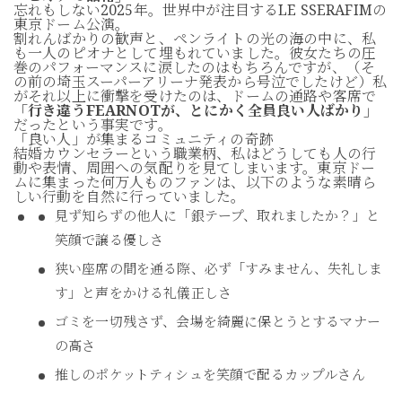
忘れもしない2025年。世界中が注目するLE SSERAFIMの
東京ドーム公演。
割れんばかりの歓声と、ペンライトの光の海の中に、私
も一人のピオナとして埋もれていました。彼女たちの圧
巻のパフォーマンスに涙したのはもちろんですが、（そ
の前の埼玉スーパーアリーナ発表から号泣でしたけど）私
がそれ以上に衝撃を受けたのは、ドームの通路や客席で
「行き違うFEARNOTが、とにかく全員良い人ばかり」
だったという事実です。
「良い人」が集まるコミュニティの奇跡
結婚カウンセラーという職業柄、私はどうしても人の行
動や表情、周囲への気配りを見てしまいます。東京ドー
ムに集まった何万人ものファンは、以下のような素晴ら
しい行動を自然に行っていました。
見ず知らずの他人に「銀テープ、取れましたか？」と
笑顔で譲る優しさ
狭い座席の間を通る際、必ず「すみません、失礼しま
す」と声をかける礼儀正しさ
ゴミを一切残さず、会場を綺麗に保とうとするマナー
の高さ
推しのポケットティシュを笑顔で配るカップルさん