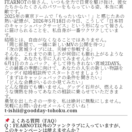
FEARNOTの皆さん、いつも全力で日常を駆け抜け、彼女
たちからたくさんのパワーをもらっている姿、本当に素
敵です。
2025年の東京ドームで「もったいない！」と感じたあの
熱い記憶が、2026年5月18日の今日、こうして「日本初
のキャッシュバックサービス」という形になって皆さん
に届けられることを、私自身が一番ワクワクしていま
す。
結婚とは、自由がなくなることではありません。
「同じ部屋で、一緒に新しいMVの公開を待つ」
「次の宮城ライブには、夫婦で参戦する」
そんな、これまでの楽しさが何倍にも膨れ上がるような
未来を、あなたも手に入れてみませんか？
6月1日のカムバック、そして待ちきれない宮城2DAYS。
この最高の季節に向けて、あなたの人生の新しい物語を
グッデイ結婚相談所でスタートさせましょう！
「まずはキャッシュバックの条件を聞きたい」
「どんな会員がいるのか見てみたい」
どんな理由でも構いません。グッデイ石井が、燃えるよ
うな情熱を持ってあなたの相談に乗らせていただきま
す。
勇気を出したその一歩を、私は絶対に無駄にしません。
気軽にお問い合わせメールくださいね！
t-ishii@goodday-tohoku.com
よくある質問（FAQ）
Q：FEARNOT以外のファンクラブに入っていますが、
このキャンペーンは使えませんか？