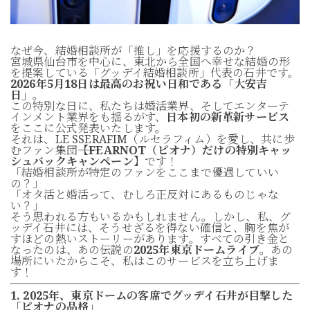
なぜ今、結婚相談所が「推し」を応援するのか？
宮城県仙台市を中心に、東北から全国へ幸せな結婚の形
を提案している「グッデイ結婚相談所」代表の石井です。
2026年5月18日は最高のお祝い日和である「大安吉
日」
。
この特別な日に、私たちは婚活業界、そしてエンターテ
インメント業界をも揺るがす、
日本初の新革新サービス
をここに公式発表いたします。
それは、LE SSERAFIM（ルセラフィム）を愛し、共に歩
むファン集団――
【FEARNOT（ピオナ）だけの特別キャッ
シュバックキャンペーン】
です！
「結婚相談所が特定のファンをここまで優遇していい
の？」
「オタ活と婚活って、むしろ正反対にあるものじゃな
い？」
そう思われる方もいるかもしれません。しかし、私、グ
ッデイ石井には、そうせざるを得ない確信と、胸を焦が
すほどの熱いストーリーがあります。すべての引き金と
なったのは、あの伝説の
2025年東京ドームライブ
。あの
場所にいたからこそ、私はこのサービスを立ち上げま
す！
1. 2025年、東京ドームの客席でグッデイ石井が目撃した
「ピオナの品格」